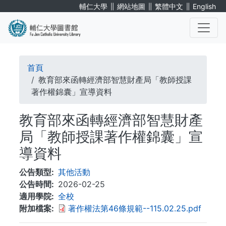
移
∥
∥
∥
輔仁大學
網站地圖
繁體中文
English
至
主
內
. . .
容
導
首頁
航
教育部來函轉經濟部智慧財產局「教師授課
著作權錦囊」宣導資料
連
教育部來函轉經濟部智慧財產
結
局「教師授課著作權錦囊」宣
導資料
公告類型
其他活動
公告時間
2026-02-25
適用學院
全校
附加檔案
著作權法第46條規範--115.02.25.pdf