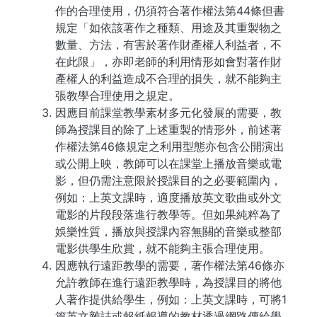
作的合理使用，仍須符合著作權法第44條但書
規定「如依該著作之種類、用途及其重製物之
數量、方法，有害於著作財產權人利益者，不
在此限」，亦即老師的利用情形如會對著作財
產權人的利益造成不合理的損失，就不能夠主
張教學合理使用之規定。
因應目前課堂教學素材多元化發展的需要，教
師為授課目的除了上述重製的情形外，前述著
作權法第46條規定之利用型態亦包含公開演出
或公開上映，教師可以在課堂上播放音樂或電
影，但仍需注意限於授課目的之必要範圍內，
例如：上英文課時，適度播放英文歌曲或外文
電影的片段段落進行教學等。但如果純粹為了
娛樂性質，播放與授課內容無關的音樂或整部
電影供學生欣賞，就不能夠主張合理使用。
因應執行遠距教學的需要，著作權法第46條亦
允許教師在進行遠距教學時，為授課目的將他
人著作提供給學生，例如：上英文課時，可將1
篇英文雜誌或報紙報導的教材透過網路傳給學