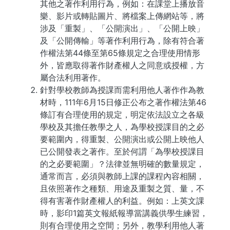
其他之著作利用行為，例如：在課堂上播放音
樂、影片或轉貼圖片、將檔案上傳網站等，將
涉及「重製」、「公開演出」、「公開上映」
及「公開傳輸」等著作利用行為，除有符合著
作權法第44條至第65條規定之合理使用情形
外，皆應取得著作財產權人之同意或授權，方
屬合法利用著作。
針對學校教師為授課而需利用他人著作作為教
材時，111年6月15日修正公布之著作權法第46
條訂有合理使用的規定，明定依法設立之各級
學校及其擔任教學之人，為學校授課目的之必
要範圍內，得重製、公開演出或公開上映他人
已公開發表之著作。至於何謂「為學校授課目
的之必要範圍」？法律並無明確的數量規定，
通常而言，必須與教師上課的課程內容相關，
且依照著作之種類、用途及重製之質、量，不
得有害著作財產權人的利益。例如：上英文課
時，影印1篇英文報紙報導當講義供學生練習，
則有合理使用之空間；另外，教學利用他人著