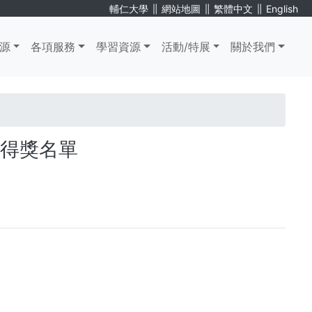
∥
∥
∥
輔仁大學
網站地圖
繁體中文
English
源
各項服務
學習資源
活動/特展
關於我們
】得獎名單