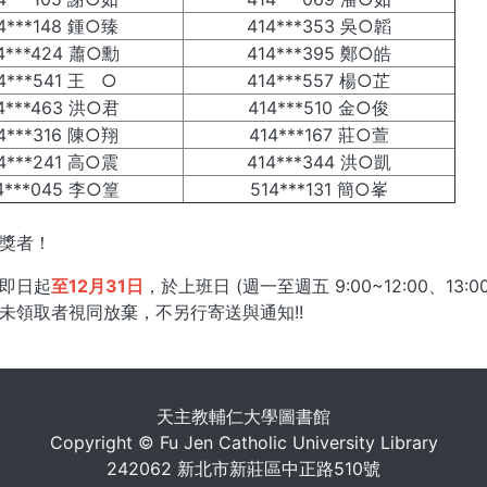
4***148 鍾○臻
414***353 吳○韜
4***424 蕭○勳
414***395 鄭○皓
4***541 王 ○
414***557 楊○芷
4***463 洪○君
414***510 金○俊
4***316 陳○翔
414***167 莊○萱
4***241 高○震
414***344 洪○凱
4***045 李○篁
514***131 簡○峯
獎者！
即日起
⾄12⽉31⽇
，於上班⽇ (週⼀⾄週五 9:00~12:00、1
未領取者視同放棄，不另行寄送與通知!!
. . .
天主教輔仁大學圖書館
Copyright © Fu Jen Catholic University Library
242062 新北市新莊區中正路510號