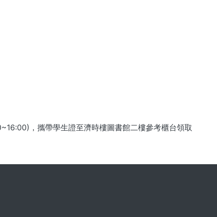
3:00~16:00)，攜帶學⽣證⾄濟時樓圖書館二樓參考櫃台領取