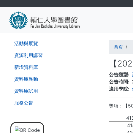
移
至
主
內
容
導
活動與展覽
首頁
航
資源利用講習
【20
連
新增資料庫
公告類型
結
資料庫異動
公告時間
適用學院
資料庫試用
服務公告
獎項：【5
41
41
41