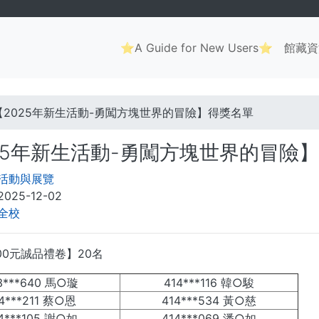
Main
⭐A Guide for New Users⭐
館藏資
navigation
. . .
【2025年新生活動-勇闖方塊世界的冒險】得獎名單
25年新生活動-勇闖方塊世界的冒險
活動與展覽
2025-12-02
全校
00元誠品禮卷】20名
3***640 馬○璇
414***116 韓○駿
4***211 蔡○恩
414***534 黃○慈
4***105 謝○如
414***069 潘○如