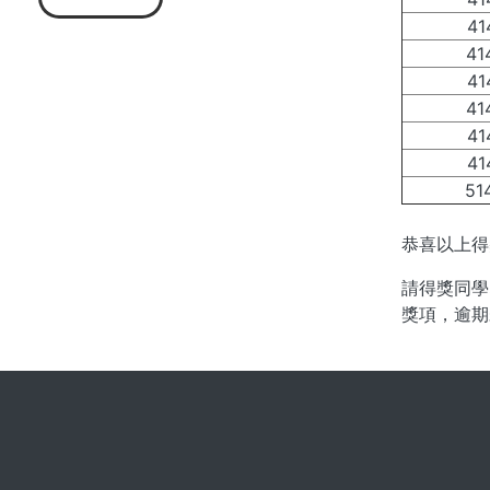
41
41
41
41
41
41
51
恭喜以上得
請得獎同學
獎項，逾期