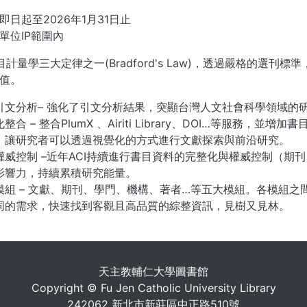
即日起至2026年1月31日止
單位IP範圍內
書目計量學三大定律之一(Bradford's Law)，透過嚴格的
值。
引文分析– 強化了引文分析結果，突顯台灣人文社會科學領域的
整合 – 整合PlumX 、Airiti Library、DOI…等服務，
，讓研究者可以透過視覺化的方式進行文獻探索與前沿研究。
權威控制 –近年ACI持續進行書目資料的完整化與權威控制（期
影響力，持續累積研究能量。
模組 – 文獻、期刊、學門、機構、著者…等五大模組。各模組
同的需求，快速找到客觀且高品質的綜整資訊，見樹又見林。
. . .
天主教輔仁大學圖書館
Copyright © Fu Jen Catholic University Library
242062 新北市新莊區中正路510號