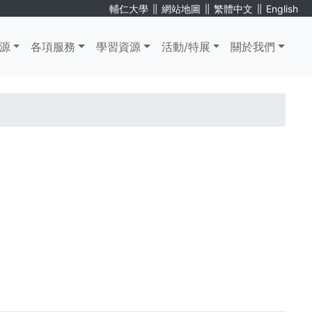
∥
∥
∥
輔仁大學
網站地圖
繁體中文
English
源
各項服務
學習資源
活動/特展
關於我們