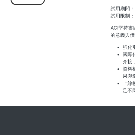
試用期間：
試用限制：
ACI堅持
的意義與價
強化
國際化
介接
資料
果與
上線
足不