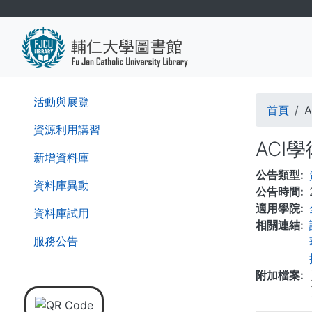
移
至
主
內
容
導
活動與展覽
首頁
航
資源利用講習
ACI
連
新增資料庫
公告類型
結
資料庫異動
公告時間
適用學院
資料庫試用
相關連結
服務公告
附加檔案