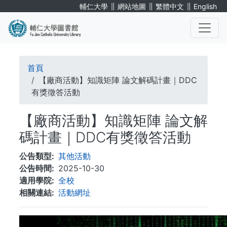
移
∥
∥
∥
輔仁大學
網站地圖
繁體中文
English
至
主
內
. . .
容
導
首頁
航
【廠商活動】知識矩陣 論文解碼計畫｜DDC
有獎徵答活動
連
【廠商活動】知識矩陣 論文解
結
碼計畫｜DDC有獎徵答活動
公告類型
其他活動
公告時間
2025-10-30
適用學院
全校
相關連結
活動網址