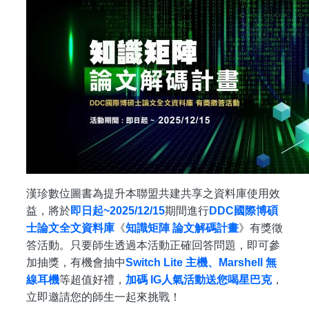
漢珍數位圖書為提升本聯盟共建共享之資料庫使用效
益，將於
即日起~2025/12/15
期間進行
DDC
國際博碩
士論文全文資料庫
《
知識矩陣 論文解碼計畫
》有獎徵
答活動。只要師生透過本活動正確回答問題，即可參
加抽獎，有機會抽中
Switch Lite
主機、Marshell 無
線耳機
等超值好禮，
加碼 IG人氣活動送您喝星巴克
，
立即邀請您的師生一起來挑戰！