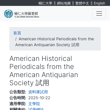
移
∥
∥
∥
輔仁大學
網站地圖
繁體中文
English
至
主
內
. . .
容
導
首頁
航
American Historical Periodicals from the
American Antiquarian Society 試用
連
American Historical
結
Periodicals from the
American Antiquarian
Society 試用
公告類型
資料庫試用
公告時間
2025-10-22
適用學院
文學院
相關連結
試用網址