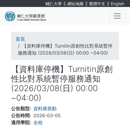
移
∥
∥
∥
輔仁大學
網站地圖
繁體中文
English
至
主
內
. . .
容
導
首頁
航
【資料庫停機】Turnitin原創性比對系統暫停
服務通知 (2026/03/08(日) 00:00 ~04:00)
連
【資料庫停機】Turnitin原創
結
性比對系統暫停服務通知
(2026/03/08(日) 00:00
~04:00)
公告類型
資料庫異動
公告時間
2026-03-05
適用學院
全校