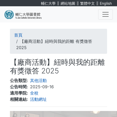
移
∥
∥
∥
輔仁大學
網站地圖
繁體中文
English
至
主
內
. . .
容
導
首頁
航
【廠商活動】紐時與我的距離 有獎徵答
2025
連
【廠商活動】紐時與我的距離
結
有獎徵答 2025
公告類型
其他活動
公告時間
2025-09-16
適用學院
全校
相關連結
活動網址