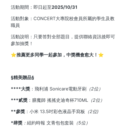
活動期間：即日起至
2025/10/31
活動對象：CONCERT大專院校會員所屬的學生及教
職員
活動說明：只要答對全部題目，提供聯絡資訊後即可
參加抽獎！
⭐️推薦更多同學一起參加，中獎機會愈大！⭐️
§精美贈品§
****大獎
：飛利浦 Sonicare電動牙刷
（2位）
***貳獎
：膳魔師 搖搖史迪奇杯710ML
（2位）
**參獎
：小米 13.5吋彩色液晶手寫板
（2位)
*肆獎
：
紐約時報 文青包包套裝
（5位）