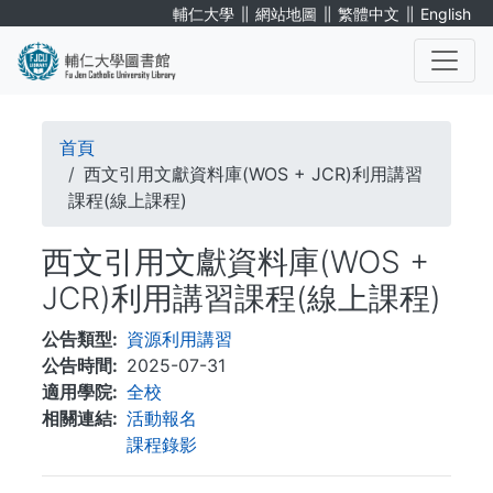
移
∥
∥
∥
輔仁大學
網站地圖
繁體中文
English
至
主
內
. . .
容
導
首頁
航
西文引用文獻資料庫(WOS + JCR)利用講習
課程(線上課程)
連
西文引用文獻資料庫(WOS +
結
JCR)利用講習課程(線上課程)
公告類型
資源利用講習
公告時間
2025-07-31
適用學院
全校
相關連結
活動報名
課程錄影