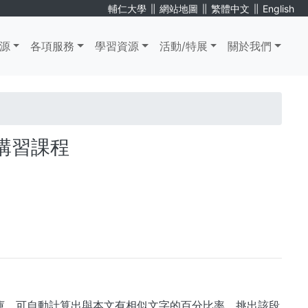
∥
∥
∥
輔仁大學
網站地圖
繁體中文
English
源
各項服務
學習資源
活動/特展
關於我們
用講習課程
資料庫，可自動計算出與本文有相似文字的百分比率，挑出該段