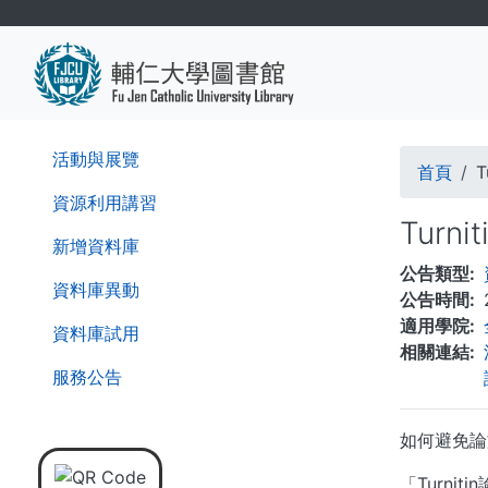
移
至
主
內
容
導
活動與展覽
首頁
航
資源利用講習
Tur
連
新增資料庫
公告類型
結
資料庫異動
公告時間
適用學院
資料庫試用
相關連結
服務公告
如何避免論
「Turn