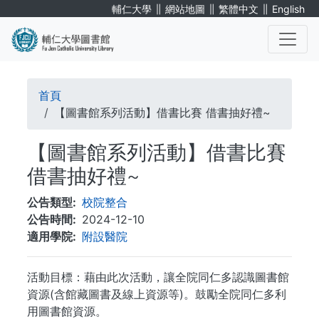
移
∥
∥
∥
輔仁大學
網站地圖
繁體中文
English
至
主
內
. . .
容
導
首頁
航
【圖書館系列活動】借書比賽 借書抽好禮~
連
【圖書館系列活動】借書比賽
結
借書抽好禮~
公告類型
校院整合
公告時間
2024-12-10
適用學院
附設醫院
活動目標：藉由此次活動，讓全院同仁多認識圖書館
資源(含館藏圖書及線上資源等)。鼓勵全院同仁多利
用圖書館資源。