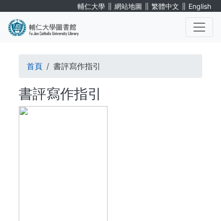
移
∥
∥
∥
輔仁大學
網站地圖
繁體中文
English
至
主
內
. . .
容
導
首頁
書評寫作指引
航
書評寫作指引
連
結