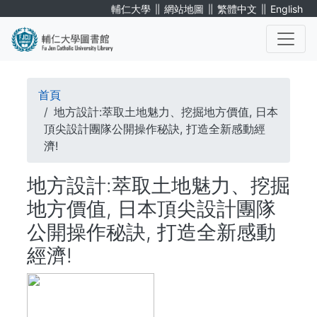
移
∥
∥
∥
輔仁大學
網站地圖
繁體中文
English
至
主
內
. . .
容
導
首頁
航
地方設計:萃取土地魅力、挖掘地方價值, 日本
頂尖設計團隊公開操作秘訣, 打造全新感動經
連
濟!
結
地方設計:萃取土地魅力、挖掘
地方價值, 日本頂尖設計團隊
公開操作秘訣, 打造全新感動
經濟!