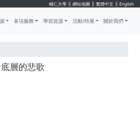
∥
∥
∥
輔仁大學
網站地圖
繁體中文
English
源
各項服務
學習資源
活動/特展
關於我們
會底層的悲歌