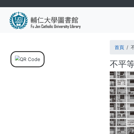
移
至
主
內
容
導
首頁
航
不平
連
結