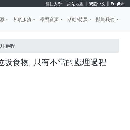
∥
∥
∥
輔仁大學
網站地圖
繁體中文
English
源
各項服務
學習資源
活動/特展
關於我們
處理過程
有垃圾食物, 只有不當的處理過程