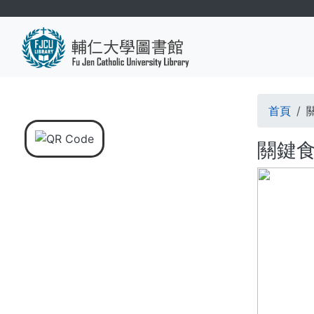
移
至
主
內
容
導
首頁
航
關鍵食
連
結