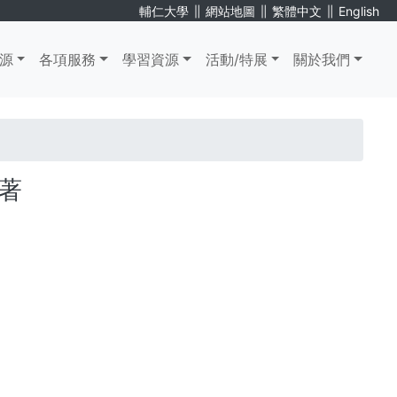
∥
∥
∥
輔仁大學
網站地圖
繁體中文
English
源
各項服務
學習資源
活動/特展
關於我們
斌著