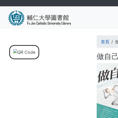
移
至
主
內
容
導
首頁
航
做自己
連
結