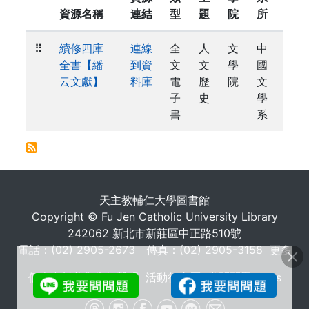
資源名稱
連結
型
題
院
所
⠿
續修四庫
連線
全
人
文
中
全書【繙
到資
文
文
學
國
云文獻】
料庫
電
歷
院
文
子
史
學
書
系
. . .
天主教輔仁大學圖書館
Copyright © Fu Jen Catholic University Library
242062 新北市新莊區中正路510號
電話：(02) 2905-2673 傳真：(02) 2905-3158
更多
個人資料蒐集告知聲明
活動行事曆
常問問題 FAQs