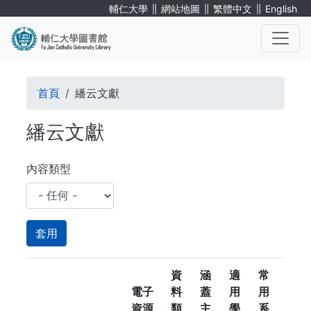
移
∥
∥
∥
輔仁大學
網站地圖
繁體中文
English
至
主
內
. . .
容
導
首頁
繙云文獻
航
繙云文獻
連
結
內容類型
資
涵
適
常
電子
料
蓋
用
用
資源
類
主
學
系