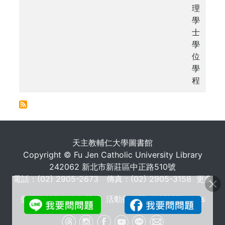
理
學
士
學
位
學
程
. . .
天主教輔仁大學圖書館
Copyright © Fu Jen Catholic University Library
242062 新北市新莊區中正路510號
電話：(02) 2905-2673 傳真：(02) 2905-3158
更多
個人資料蒐集告知聲明
活動行事曆
常問問題 FAQs