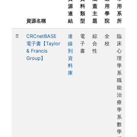
源
料
蓋
用
用
連
類
主
學
系
資源名稱
結
型
題
院
所
⠿
CRCnetBASE
連
電
綜
全
臨
電子書【Taylor
線
子
合
校
床
& Francis
到
書
性
心
Group】
資
理
料
學
庫
系
職
能
治
療
學
系
數
學