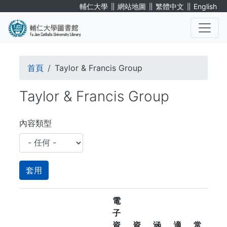
移
∥
∥
∥
輔仁大學
網站地圖
繁體中文
English
至
主
內
. . .
容
導
首頁
Taylor & Francis Group
航
Taylor & Francis Group
連
結
內容類型
電
子
資
資
涵
適
常