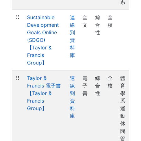
系
⠿
Sustainable
連
全
綜
全
Development
線
文
合
校
Goals Online
到
性
(SDGO)
資
【Taylor &
料
Francis
庫
Group】
⠿
Taylor &
連
電
綜
全
體
Francis 電子書
線
子
合
校
育
【Taylor &
到
書
性
學
Francis
資
系
Group】
料
運
庫
動
休
閒
管