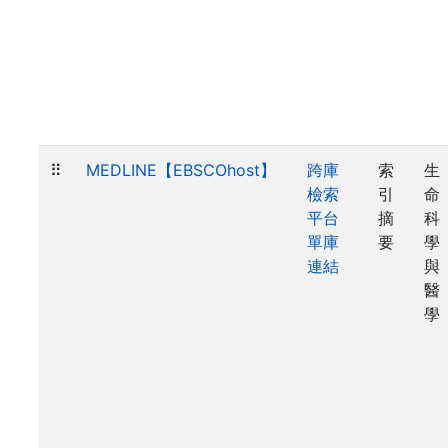
⠿
MEDLINE【EBSCOhost】
跨庫
索
生
檢索
引
命
平台
摘
科
單庫
要
學
連結
與
醫
學