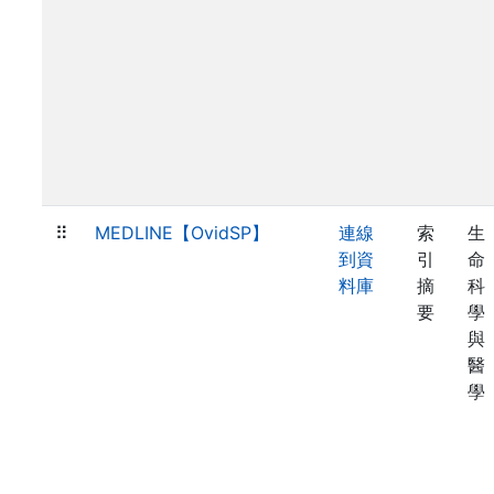
⠿
MEDLINE【OvidSP】
連線
索
生
到資
引
命
料庫
摘
科
要
學
與
醫
學