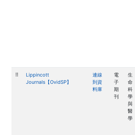
⠿
Lippincott
連線
電
生
Journals【OvidSP】
到資
子
命
料庫
期
科
刊
學
與
醫
學