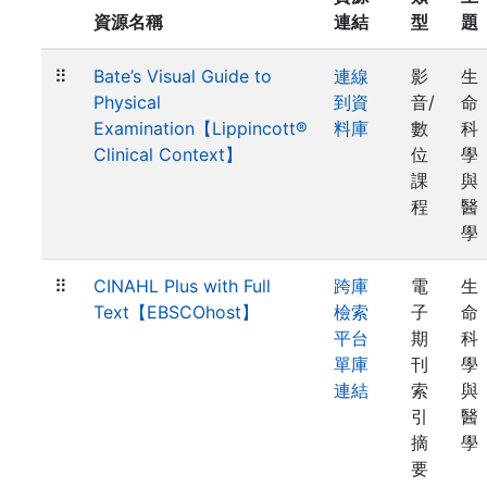
資源名稱
連結
型
題
⠿
Bate’s Visual Guide to
連線
影
生
Physical
到資
音/
命
Examination【Lippincott®
料庫
數
科
Clinical Context】
位
學
課
與
程
醫
學
⠿
CINAHL Plus with Full
跨庫
電
生
Text【EBSCOhost】
檢索
子
命
平台
期
科
單庫
刊
學
連結
索
與
引
醫
摘
學
要