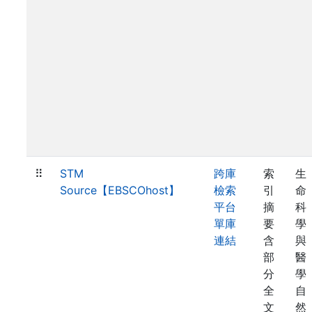
⠿
STM
跨庫
索
生
Source【EBSCOhost】
檢索
引
命
平台
摘
科
單庫
要
學
連結
含
與
部
醫
分
學
全
自
文
然