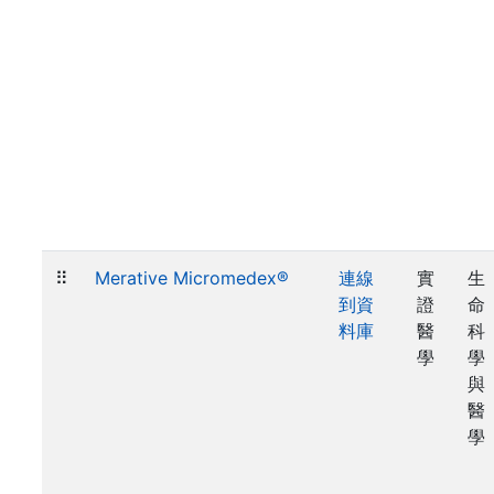
⠿
Merative Micromedex®
連線
實
生
到資
證
命
料庫
醫
科
學
學
與
醫
學