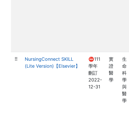
⠿
NursingConnect SKILL
⛔111
實
生
(Lite Version)【Elsevier】
學年
證
命
刪訂
醫
科
2022-
學
學
12-31
與
醫
學