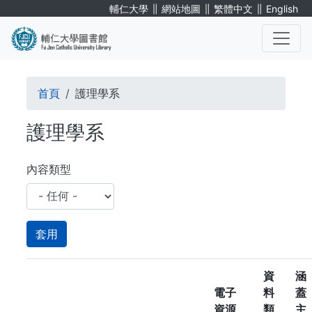
移
∥
∥
∥
輔仁大學
網站地圖
繁體中文
English
至
主
內
. . .
容
導
首頁
護理學系
航
護理學系
連
結
內容類型
資
涵
電子
料
蓋
資源
類
主