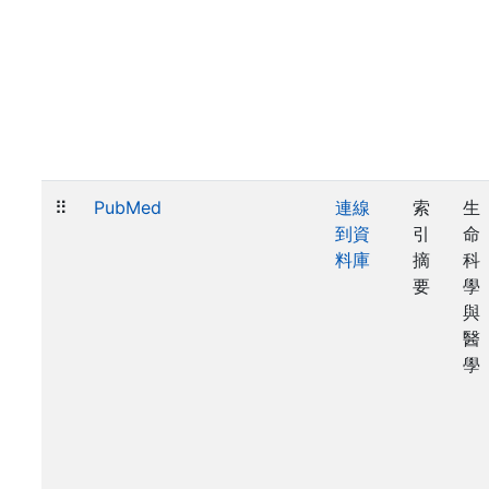
⠿
PubMed
連線
索
生
到資
引
命
料庫
摘
科
要
學
與
醫
學