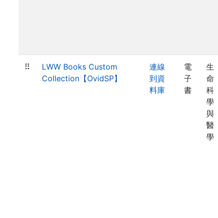
⠿
LWW Books Custom
連線
電
生
Collection【OvidSP】
到資
子
命
料庫
書
科
學
與
醫
學