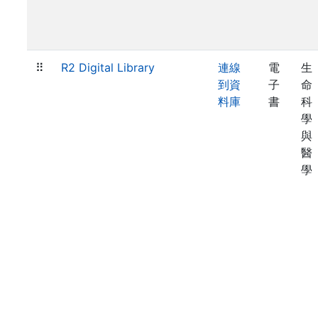
⠿
R2 Digital Library
連線
電
生
到資
子
命
料庫
書
科
學
與
醫
學