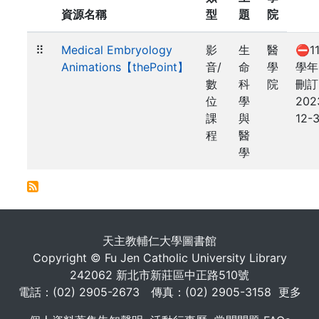
資源名稱
型
題
院
⠿
Medical Embryology
影
生
醫
⛔11
Animations【thePoint】
音/
命
學
學年
數
科
院
刪訂
位
學
202
課
與
12-3
程
醫
學
. . .
天主教輔仁大學圖書館
Copyright © Fu Jen Catholic University Library
242062 新北市新莊區中正路510號
電話：(02) 2905-2673 傳真：(02) 2905-3158
更多