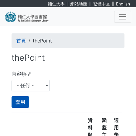
移
∥
∥
∥
輔仁大學
網站地圖
繁體中文
English
至
主
內
. . .
容
導
首頁
thePoint
航
thePoint
連
結
內容類型
資
涵
適
料
蓋
用
類
主
學