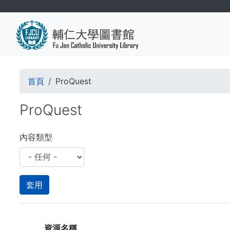
移
至
主
內
容
導
首頁
ProQuest
航
ProQuest
連
結
內容類型
資源名稱