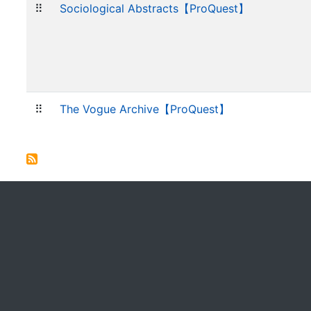
⠿
Sociological Abstracts【ProQuest】
⠿
The Vogue Archive【ProQuest】