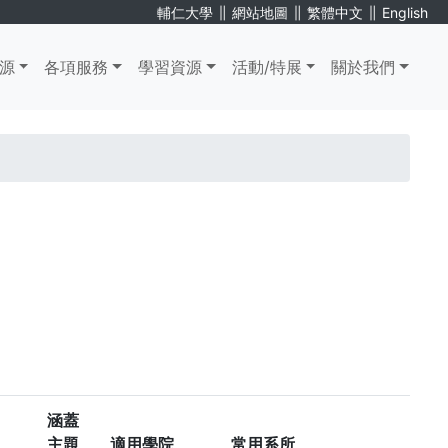
∥
∥
∥
輔仁大學
網站地圖
繁體中文
English
源
各項服務
學習資源
活動/特展
關於我們
涵蓋
主題
適用學院
常用系所