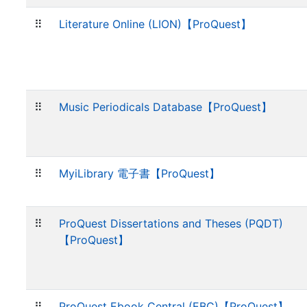
⠿
Literature Online (LION)【ProQuest】
⠿
Music Periodicals Database【ProQuest】
⠿
MyiLibrary 電子書【ProQuest】
⠿
ProQuest Dissertations and Theses (PQDT)
【ProQuest】
⠿
ProQuest Ebook Central (EBC)【ProQuest】