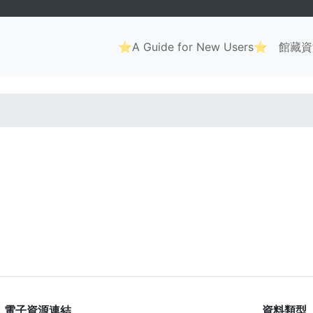
Main
⭐A Guide for New Users⭐
館藏資
navigation
. . .
電子資源連結
資料類型