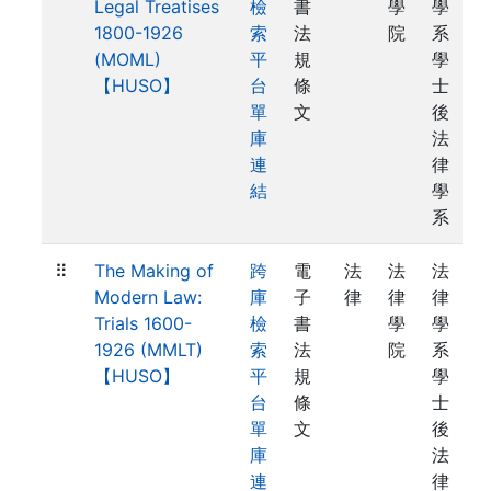
Legal Treatises
檢
書
學
學
1800-1926
索
法
院
系
(MOML)
平
規
學
【HUSO】
台
條
士
單
文
後
庫
法
連
律
結
學
系
⠿
The Making of
跨
電
法
法
法
Modern Law:
庫
子
律
律
律
Trials 1600-
檢
書
學
學
1926 (MMLT)
索
法
院
系
【HUSO】
平
規
學
台
條
士
單
文
後
庫
法
連
律