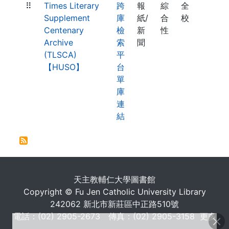
⠿
Times Literary
跨
報
綜
全
Supplement
庫
紙/
合
校
Centenary
檢
新
性
Archive
索
聞
(TLSCA)
平
【HUSO】
台
單
庫
連
結
. . .
天主教輔仁大學圖書館
Copyright © Fu Jen Catholic University Library
242062 新北市新莊區中正路510號
電話：(02) 2905-2673 傳真：(02) 2905-3158
更多