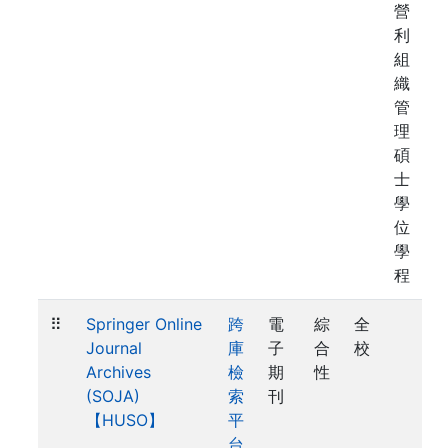
營
利
組
織
管
理
碩
士
學
位
學
程
⠿
Springer Online
跨
電
綜
全
Journal
庫
子
合
校
Archives
檢
期
性
(SOJA)
索
刊
【HUSO】
平
台