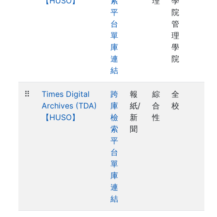
【HUSO】
索
理
學
平
院
台
管
單
理
庫
學
連
院
結
⠿
Times Digital
跨
報
綜
全
Archives (TDA)
庫
紙/
合
校
【HUSO】
檢
新
性
索
聞
平
台
單
庫
連
結