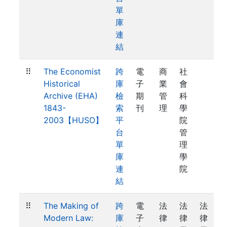
單
庫
連
結
⠿
The Economist
跨
電
商
社
Historical
庫
子
業
會
Archive (EHA)
檢
期
管
科
1843-
索
刊
理
學
2003【HUSO】
平
院
台
管
單
理
庫
學
連
院
結
⠿
The Making of
跨
電
法
法
法
Modern Law:
庫
子
律
律
律