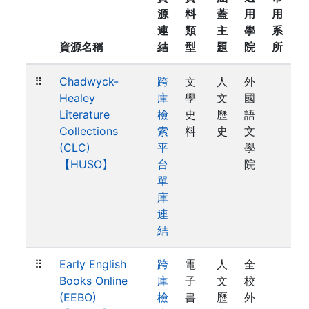
源
料
蓋
用
用
連
類
主
學
系
資源名稱
結
型
題
院
所
⠿
Chadwyck-
跨
文
人
外
Healey
庫
學
文
國
Literature
檢
史
歷
語
Collections
索
料
史
文
(CLC)
平
學
【HUSO】
台
院
單
庫
連
結
⠿
Early English
跨
電
人
全
Books Online
庫
子
文
校
(EEBO)
檢
書
歷
外