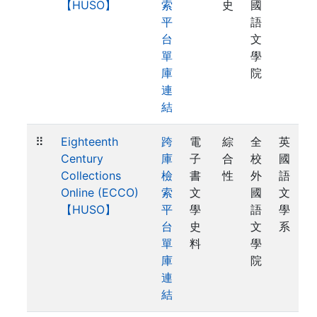
【HUSO】
索
史
國
平
語
台
文
單
學
庫
院
連
結
⠿
Eighteenth
跨
電
綜
全
英
Century
庫
子
合
校
國
Collections
檢
書
性
外
語
Online (ECCO)
索
文
國
文
【HUSO】
平
學
語
學
台
史
文
系
單
料
學
庫
院
連
結