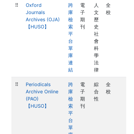
⠿
Oxford
跨
電
人
全
Journals
庫
子
文
校
Archives (OJA)
檢
期
歷
【HUSO】
索
刊
史
平
社
台
會
單
科
庫
學
連
法
結
律
⠿
Periodicals
跨
電
綜
全
Archive Online
庫
子
合
校
(PAO)
檢
期
性
【HUSO】
索
刊
平
台
單