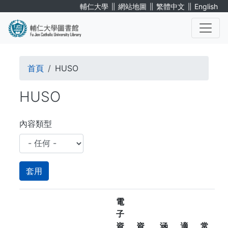
移
∥
∥
∥
輔仁大學
網站地圖
繁體中文
English
至
主
內
. . .
容
導
首頁
HUSO
航
HUSO
連
結
內容類型
電
子
資
資
涵
適
常