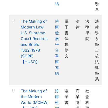
結
學
系
⠿
The Making of
跨
電
法
法
法
Modern Law:
庫
子
律
律
律
U.S. Supreme
檢
書
學
學
Court Records
索
法
院
系
and Briefs
平
規
學
1832-1978
台
條
士
(SCRB)
單
文
後
【HUSO】
庫
法
連
律
結
學
系
⠿
The Making of
跨
電
商
社
the Modern
庫
子
業
會
World (MOMW)
檢
書
管
科