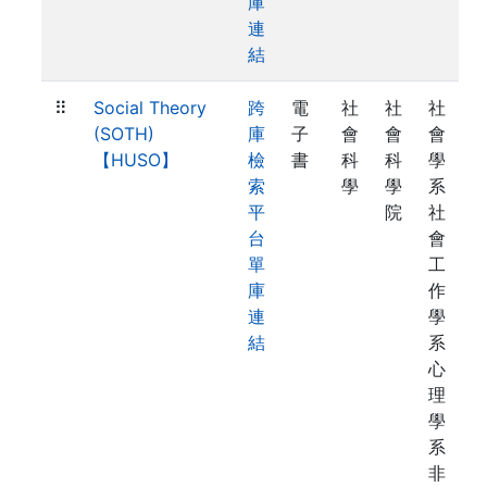
庫
連
結
⠿
Social Theory
跨
電
社
社
社
(SOTH)
庫
子
會
會
會
【HUSO】
檢
書
科
科
學
索
學
學
系
平
院
社
台
會
單
工
庫
作
連
學
結
系
心
理
學
系
非