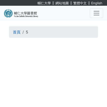
移
∥
∥
∥
輔仁大學
網站地圖
繁體中文
English
至
主
內
. . .
容
導
首頁
5
航
. . .
連
結