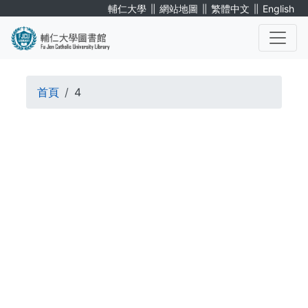
移
∥
∥
∥
輔仁大學
網站地圖
繁體中文
English
至
主
內
. . .
容
導
首頁
4
航
. . .
連
結