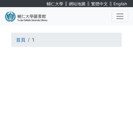
移
∥
∥
∥
輔仁大學
網站地圖
繁體中文
English
至
主
內
. . .
容
導
首頁
1
航
. . .
連
結