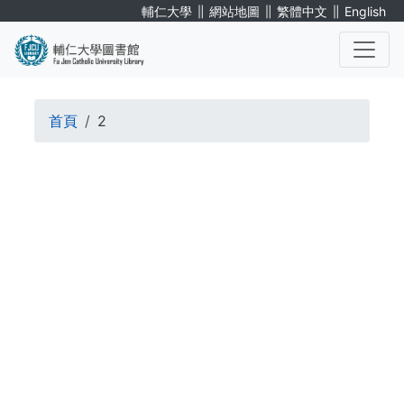
移
∥
∥
∥
輔仁大學
網站地圖
繁體中文
English
至
主
內
. . .
容
導
首頁
2
航
. . .
連
結