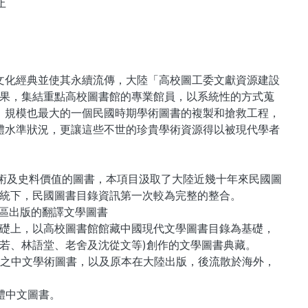
止
文化經典並使其永續流傳，大陸「高校圖工委文獻資源建設
成果，集結重點高校圖書館的專業館員，以系統性的方式蒐
、規模也最大的一個民國時期學術圖書的複製和搶救工程，
體水準狀況，更讓這些不世的珍貴學術資源得以被現代學者
高學術及史料價值的圖書，本項目汲取了大陸近幾十年來民國圖
統下，民國圖書目錄資訊第一次較為完整的整合。
地區出版的翻譯文學圖書
礎上，以高校圖書館館藏中國現代文學圖書目錄為基礎，
郭沫若、林語堂、老舍及沈從文等)創作的文學圖書典藏。
出版之中文學術圖書，以及原本在大陸出版，後流散於海外，
繁體中文圖書。