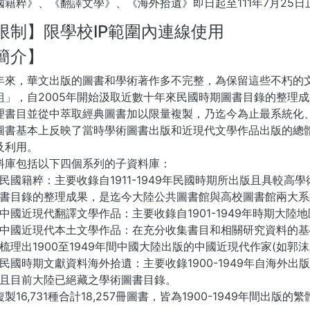
國籍粹》、《翻譯文學》、《海外拾遺》即日起至111年7月25日
限制】限學校IP範圍內連線使用
簡介】
年來，華文出版的圖書和學術著作多不完整，為保留這些不朽的
組」，自2005年開始汲取近數十年來民國時期圖書目錄的整理
理書目並從中萃取經典圖書加以限量複製，乃迄今為止最系統化
圖書基本上反映了當時學術圖書出版和近現代文學作品出版的總
及利用。
料庫包括以下四個系列的子資料庫：
民國籍粹：主要收錄自1911-1949年民國時期所出版且具較
書目錄的整理成果，是迄今大陸公共圖書館與高校圖書館兩大系
中國近現代翻譯文學作品：主要收錄自1901-1949年時期大陸
中國近現代本土文學作品：在充分收集書目和相關研究資料的基
梳理出1900至1949年間中國大陸出版的中國近現代作家(如
民國時期文獻資料海外拾遺：主要收錄1900-1949年自海外
且目前大陸已絕藏之學術圖書目錄。
製16,731種合計18,257冊圖書，皆為1900-1949年間出版的