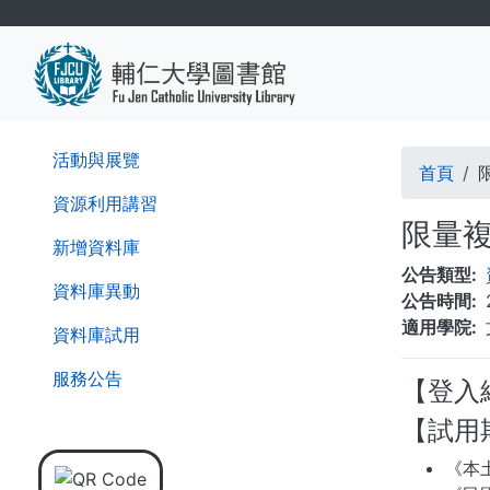
移
至
主
內
容
導
活動與展覽
首頁
航
資源利用講習
限量
連
新增資料庫
公告類型
結
資料庫異動
公告時間
適用學院
資料庫試用
服務公告
【登入
【試用
《本土