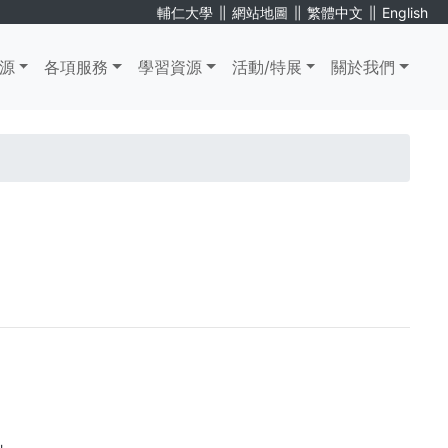
∥
∥
∥
輔仁大學
網站地圖
繁體中文
English
源
各項服務
學習資源
活動/特展
關於我們