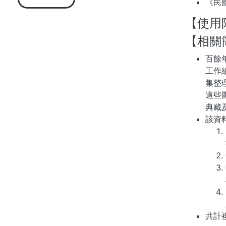
《民
【使用
【相關
百餘
工作
集整
這些
典藏
該資
共計複