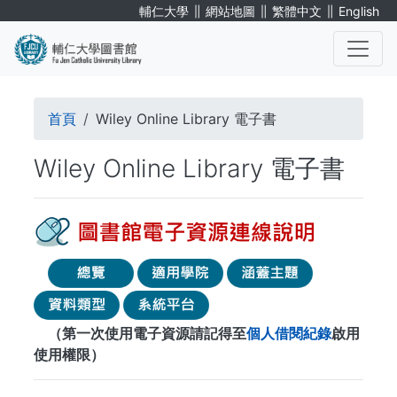
移
∥
∥
∥
輔仁大學
網站地圖
繁體中文
English
至
主
內
. . .
容
導
首頁
Wiley Online Library 電子書
航
Wiley Online Library 電子書
連
結
（第一次使用電子資源請記得至
個人借閱紀錄
啟用
使用權限）