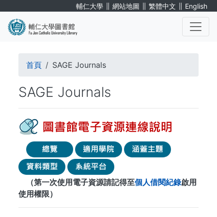
移
∥
∥
∥
輔仁大學
網站地圖
繁體中文
English
至
主
內
. . .
容
導
首頁
SAGE Journals
航
SAGE Journals
連
結
（第一次使用電子資源請記得至
個人借閱紀錄
啟用
使用權限）