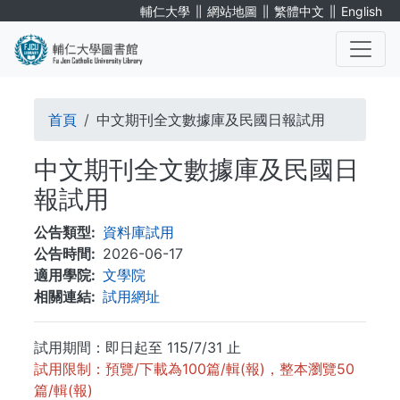
移
∥
∥
∥
輔仁大學
網站地圖
繁體中文
English
至
主
內
. . .
容
導
首頁
中文期刊全文數據庫及民國日報試用
航
中文期刊全文數據庫及民國日
連
報試用
結
公告類型
資料庫試用
公告時間
2026-06-17
適用學院
文學院
相關連結
試用網址
試用期間：即日起至 115/7/31 止
試用限制：預覽/下載為100篇/輯(報)，整本瀏覽50
篇/輯(報)