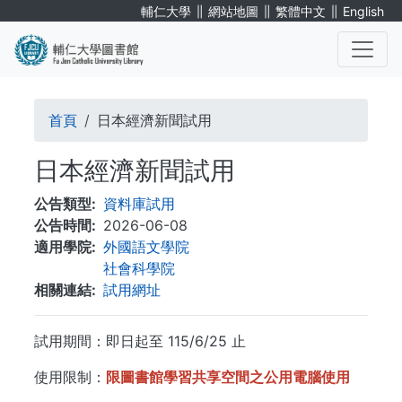
移
∥
∥
∥
輔仁大學
網站地圖
繁體中文
English
至
主
內
. . .
容
導
首頁
日本經濟新聞試用
航
日本經濟新聞試用
連
公告類型
資料庫試用
結
公告時間
2026-06-08
適用學院
外國語文學院
社會科學院
相關連結
試用網址
試用期間：即日起至 115/6/25 止
使用限制：
限圖書館學習共享空間之公用電腦使用