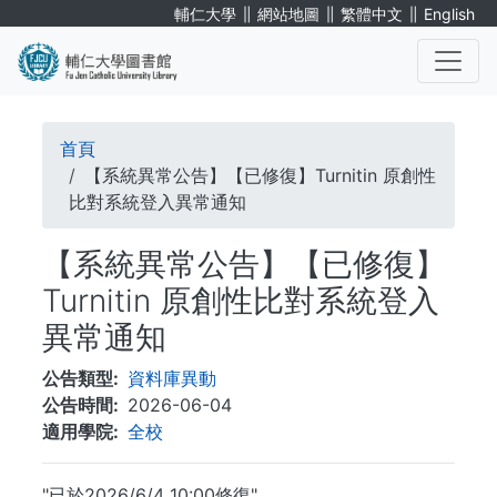
移
∥
∥
∥
輔仁大學
網站地圖
繁體中文
English
至
主
內
. . .
容
導
首頁
航
【系統異常公告】【已修復】Turnitin 原創性
比對系統登入異常通知
連
【系統異常公告】【已修復】
結
Turnitin 原創性比對系統登入
異常通知
公告類型
資料庫異動
公告時間
2026-06-04
適用學院
全校
"已於2026/6/4 10:00修復"