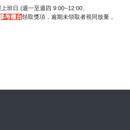
班⽇ (週⼀⾄週四 9:00~12:00、
參考櫃台
領取獎項，
逾期未領取者視同放棄，