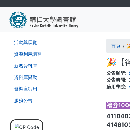
移
至
主
內
容
導
活動與展覽
首頁
航
資源利用講習
🎉【
連
新增資料庫
公告類型
結
資料庫異動
公告時間
適用學院
資料庫試用
服務公告
禮劵1000
41104
41461