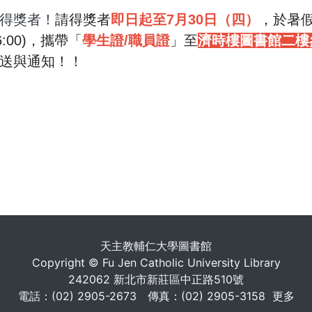
得獎者！
請得獎者
即日起⾄7⽉30⽇（四）
，於暑假上
16:00)，攜帶「
學⽣
證/職員證
」⾄
濟時樓圖書館二樓
送與通知！！
. . .
天主教輔仁大學圖書館
Copyright © Fu Jen Catholic University Library
242062 新北市新莊區中正路510號
電話：(02) 2905-2673 傳真：(02) 2905-3158
更多