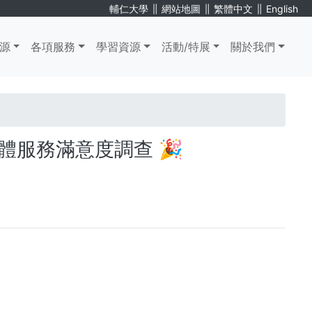
∥
∥
∥
輔仁大學
網站地圖
繁體中文
English
源
各項服務
學習資源
活動/特展
關於我們
體服務滿意度調查 🎉