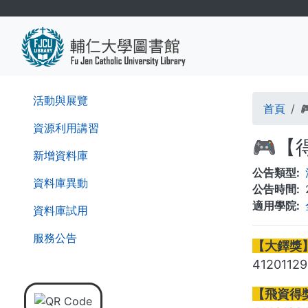
移
至
主
內
容
導
活動與展覽
首頁
航
資源利用講習
🎮【
連
新增資料庫
公告類型
結
資料庫異動
公告時間
適用學院
資料庫試用
服務公告
【大鐸獎】
4120112
【飛資得獎