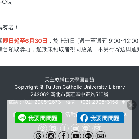
 李○良
得獎者！
學
即日起⾄6⽉30⽇
，於上班⽇ (週⼀⾄週五 9:00~12:00
櫃台領取獎項，逾期未領取者視同放棄，不另行寄送與通
. . .
天主教輔仁大學圖書館
Copyright © Fu Jen Catholic University Library
242062 新北市新莊區中正路510號
電話：(02) 2905-2673 傳真：(02) 2905-3158
更多
個人資料蒐集告知聲明
活動行事曆
常問問題 FAQs