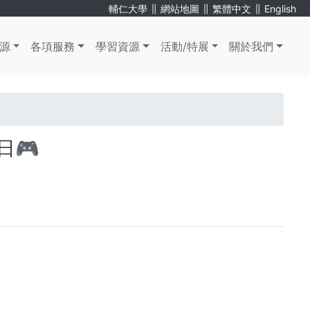
∥
∥
∥
輔仁大學
網站地圖
繁體中文
English
源
各項服務
學習資源
活動/特展
關於我們
日🎮