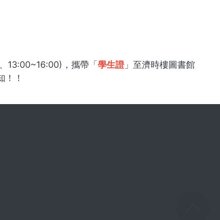
、13:00~16:00)，攜帶「
學⽣證
」⾄濟時樓圖書館
知！！