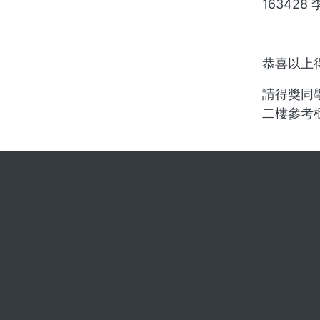
163428
恭喜以上
請得獎同
二樓參考