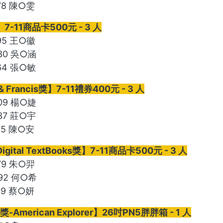
78 陳○雯
-11商品卡500元 - 3 人
595 王○徽
030 吳○涵
164 張○敏
 & Francis獎】7-11禮券400元 - 3 人
809 楊○婕
237 莊○宇
45 陳○安
Digital TextBooks獎】7-11商品卡500元 - 3 人
79 朱○羿
592 何○希
39 蔡○妍
-American Explorer】26吋PN5胖胖箱 - 1 人