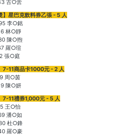
043 古○蕓
】星巴克飲料券乙張 - 5 人
095 李○銘
16 林○靜
580 陳○煦
67 羅○瑄
12 張○庭
-11商品卡1000元 - 2 人
79 周○茵
19 陳○妍
-11禮券1,000元 - 5 人
75 王○怡
069 潘○如
480 杜○鋒
640 羅○豪