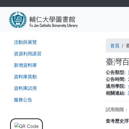
移
至
主
內
容
導
活動與展覽
首頁
航
資源利用講習
臺灣百
連
新增資料庫
公告類型
結
資料庫異動
公告時間
適用學院
資料庫試用
相關連結
服務公告
試用期限：即日
查考歷史浮