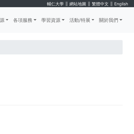
∥
∥
∥
輔仁大學
網站地圖
繁體中文
English
源
各項服務
學習資源
活動/特展
關於我們