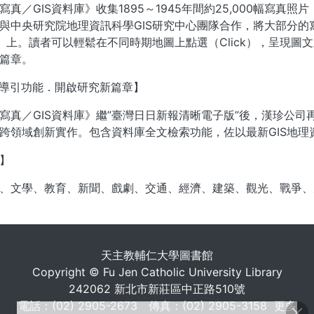
寫真／GIS資料庫》收集1895～1945年間約25,000幅寫
與中央研究院地理資訊科學GIS研究中心團隊合作，將大部分
S）上。讀者可以輕鬆在不同時期地圖上點選（Click），呈現
篇章。
地圖導引功能．開啟研究新篇章】
寫真／GIS資料庫》繼”臺灣日日新報清晰電子版”後，漢珍公
跨領域創新實作。包含資料庫全文檢索功能，佐以最新GIS地
】
、文學、教育、新聞、戲劇、交通、經濟、建築、觀光、戰爭、
. . .
天主教輔仁大學圖書館
Copyright © Fu Jen Catholic University Library
242062 新北市新莊區中正路510號
電話：(02) 2905-2673 傳真：(02) 2905-3158
更多