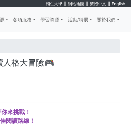
∥
∥
∥
輔仁大學
網站地圖
繁體中文
English
源
各項服務
學習資源
活動/特展
關於我們
閱讀人格大冒險🎮
等你來挑戰！
最佳閱讀路線！