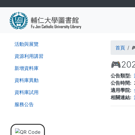
移
至
主
內
容
導
活動與展覽
首頁
航
資源利用講習
🎮2
連
新增資料庫
公告類型
結
資料庫異動
公告時間
適用學院
資料庫試用
相關連結
服務公告