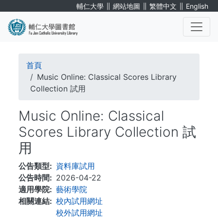
移
∥
∥
∥
輔仁大學
網站地圖
繁體中文
English
至
主
內
. . .
容
導
首頁
航
Music Online: Classical Scores Library
Collection 試用
連
Music Online: Classical
結
Scores Library Collection 試
用
公告類型
資料庫試用
公告時間
2026-04-22
適用學院
藝術學院
相關連結
校內試用網址
校外試用網址