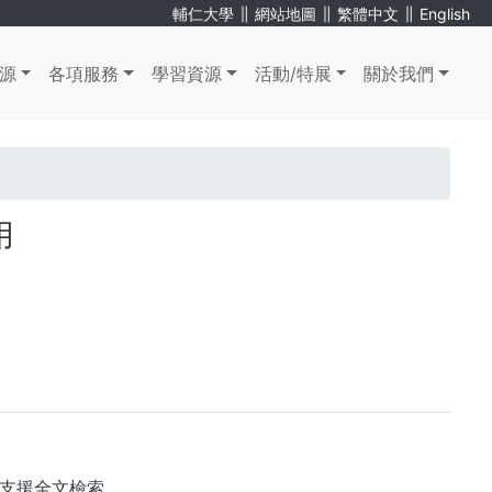
∥
∥
∥
輔仁大學
網站地圖
繁體中文
English
源
各項服務
學習資源
活動/特展
關於我們
用
支援全文檢索。