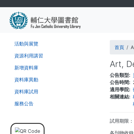
移
至
主
內
容
導
活動與展覽
首頁
A
航
資源利用講習
Art, D
連
新增資料庫
公告類型
結
資料庫異動
公告時間
適用學院
資料庫試用
相關連結
服務公告
試用期限：即
各刊物收錄