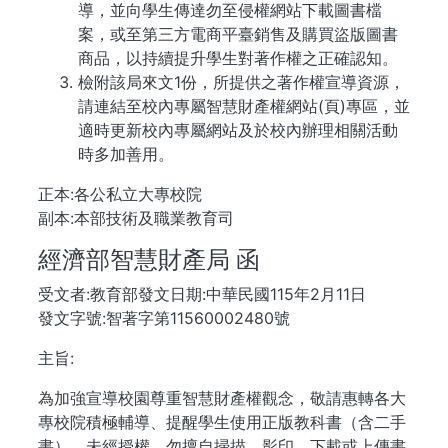
導，並向學生傳達勿至侵權網站下載圖書檔
案，或至第三方電商平臺銷售及購買盜版圖書
商品，以持續提升學生對著作權之正確認知。
檢附該局來文1份，所提供之著作權宣導資源，
請連結至校內專屬智慧財產權網站(頁)專區，並
適時更新校內專屬網站及於校內辦理相關活動
時多加善用。
正本:各公私立大專校院
副本:本部技術及職業教育司
經濟部智慧財產局 函
受文者:教育部發文日期:中華民國115年2月11日
發文字號:智著字第11560002480號
主旨:
為加強宣導校園尊重智慧財產權觀念，敬請惠轉各大
專校院積極輔導、提醒學生使用正版教科書（含二手
書），未經授權，勿擅自掃描、影印、下載或上傳書