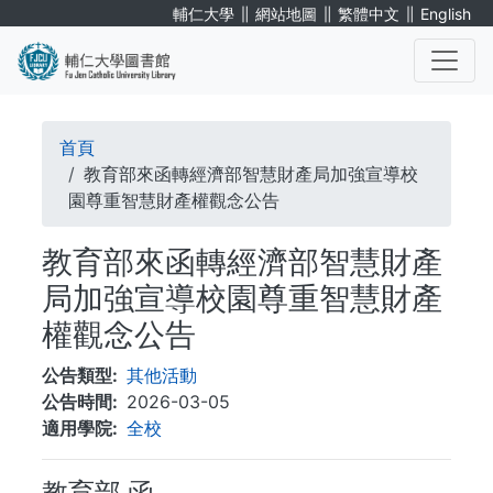
移
∥
∥
∥
輔仁大學
網站地圖
繁體中文
English
至
主
內
. . .
容
導
首頁
航
教育部來函轉經濟部智慧財產局加強宣導校
園尊重智慧財產權觀念公告
連
教育部來函轉經濟部智慧財產
結
局加強宣導校園尊重智慧財產
權觀念公告
公告類型
其他活動
公告時間
2026-03-05
適用學院
全校
教育部 函