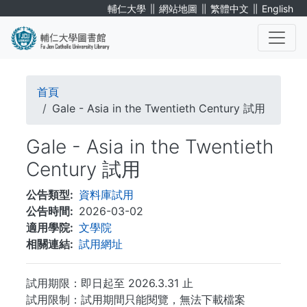
移
∥
∥
∥
輔仁大學
網站地圖
繁體中文
English
至
主
內
. . .
容
導
首頁
航
Gale - Asia in the Twentieth Century 試用
連
Gale - Asia in the Twentieth
結
Century 試用
公告類型
資料庫試用
公告時間
2026-03-02
適用學院
文學院
相關連結
試用網址
試用期限：即日起至 2026.3.31 止
試用限制：試用期間只能閱覽，無法下載檔案