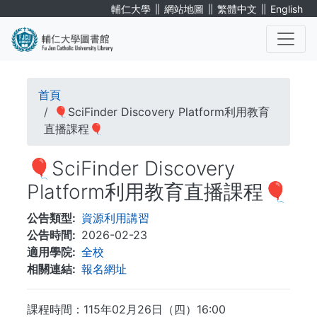
移
∥
∥
∥
輔仁大學
網站地圖
繁體中文
English
至
主
內
. . .
容
導
首頁
航
🎈SciFinder Discovery Platform利用教育
直播課程🎈
連
🎈SciFinder Discovery
結
Platform利用教育直播課程🎈
公告類型
資源利用講習
公告時間
2026-02-23
適用學院
全校
相關連結
報名網址
課程時間：115年02月26日（四）16:00