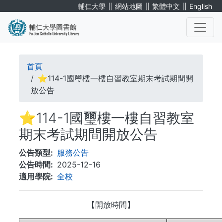
移
∥
∥
∥
輔仁大學
網站地圖
繁體中文
English
至
主
內
. . .
容
導
首頁
航
⭐114-1國璽樓一樓自習教室期末考試期間開
放公告
連
⭐114-1國璽樓一樓自習教室
結
期末考試期間開放公告
公告類型
服務公告
公告時間
2025-12-16
適用學院
全校
【開放時間】