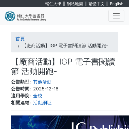
移
∥
∥
∥
輔仁大學
網站地圖
繁體中文
English
至
主
內
. . .
容
導
首頁
航
【廠商活動】IGP 電子書閱讀節 活動開跑-
連
【廠商活動】IGP 電子書閱讀
結
節 活動開跑-
公告類型
其他活動
公告時間
2025-12-16
適用學院
全校
相關連結
活動網址