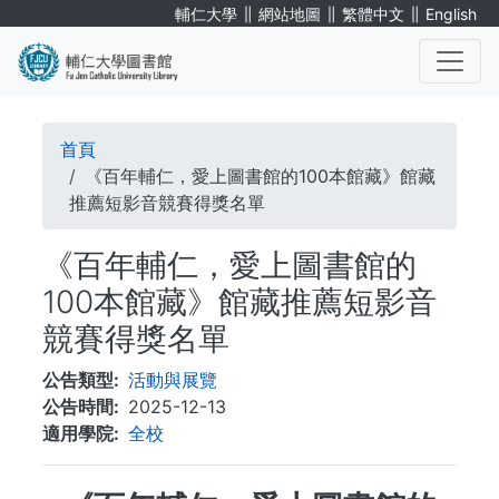
移
∥
∥
∥
輔仁大學
網站地圖
繁體中文
English
至
主
內
. . .
容
導
首頁
航
《百年輔仁，愛上圖書館的100本館藏》館藏
推薦短影音競賽得獎名單
連
《百年輔仁，愛上圖書館的
結
100本館藏》館藏推薦短影音
競賽得獎名單
公告類型
活動與展覽
公告時間
2025-12-13
適用學院
全校