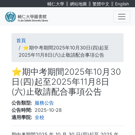
移
∥
∥
∥
輔仁大學
網站地圖
繁體中文
English
至
主
內
. . .
容
導
首頁
航
⭐期中考期間2025年10月30日(四)起至
2025年11月8日(六)止敬請配合事項公告
連
⭐期中考期間2025年10月30
結
日(四)起至2025年11月8日
(六)止敬請配合事項公告
公告類型
服務公告
公告時間
2025-10-28
適用學院
全校
期中考期間2025 年 10 月 30 日(四)起至 2025 年