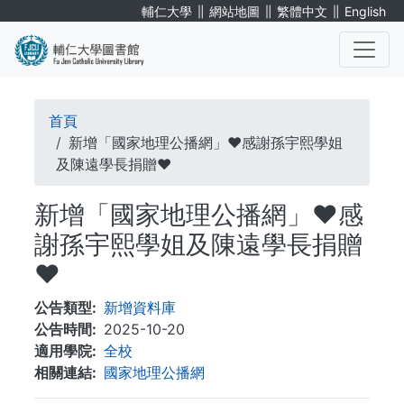
移
∥
∥
∥
輔仁大學
網站地圖
繁體中文
English
至
主
內
. . .
容
導
首頁
航
新增「國家地理公播網」❤️感謝孫宇熙學姐
及陳遠學長捐贈❤️
連
新增「國家地理公播網」❤️感
結
謝孫宇熙學姐及陳遠學長捐贈
❤️
公告類型
新增資料庫
公告時間
2025-10-20
適用學院
全校
相關連結
國家地理公播網