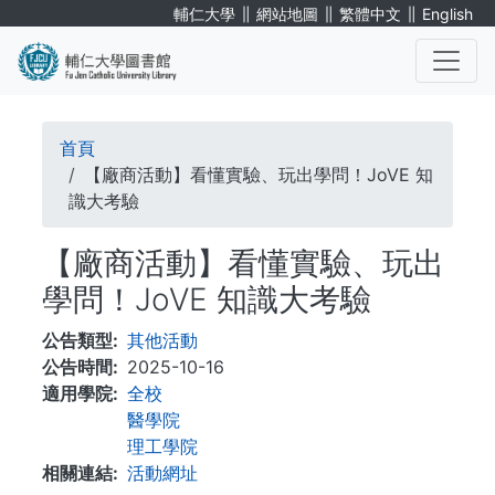
移
∥
∥
∥
輔仁大學
網站地圖
繁體中文
English
至
主
內
. . .
容
導
首頁
航
【廠商活動】看懂實驗、玩出學問！JoVE 知
識大考驗
連
【廠商活動】看懂實驗、玩出
結
學問！JoVE 知識大考驗
公告類型
其他活動
公告時間
2025-10-16
適用學院
全校
醫學院
理工學院
相關連結
活動網址