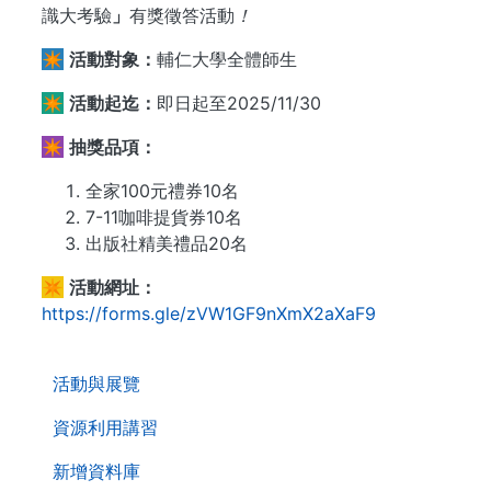
識大考驗
」
有獎徵答活動
！
✴️
活動對象：
輔仁大學全體師生
✴️
活動起迄：
即日起至2025/11/30
✴️
抽獎品項：
全家100元禮券10名
7-11咖啡提貨券10名
出版社精美禮品20名
✴️
活動網址：
https://forms.gle/zVW1GF9nXmX2aXaF9
. . .
活動與展覽
資源利用講習
新增資料庫