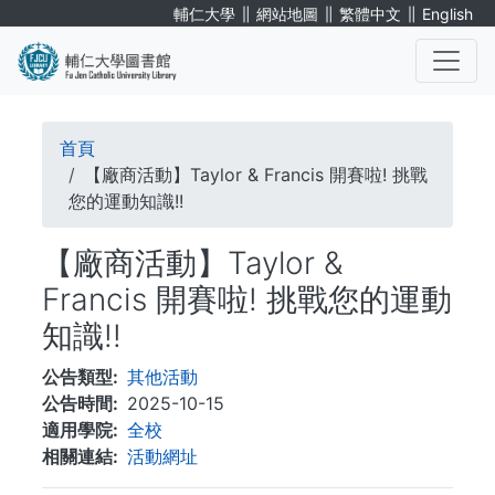
移
∥
∥
∥
輔仁大學
網站地圖
繁體中文
English
至
主
內
. . .
容
導
首頁
航
【廠商活動】Taylor & Francis 開賽啦! 挑戰
您的運動知識!!
連
【廠商活動】Taylor &
結
Francis 開賽啦! 挑戰您的運動
知識!!
公告類型
其他活動
公告時間
2025-10-15
適用學院
全校
相關連結
活動網址