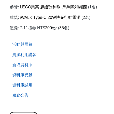
參獎:
LEGO
樂高 超級瑪利歐: 馬利歐和耀西
(1名)
肆獎:
iWALK Type-C 20W
快充行動電源
(
2
名)
伍獎: 7-11禮券 NT$
200
/份 (
35
名)
. . .
活動與展覽
資源利用講習
新增資料庫
資料庫異動
資料庫試用
服務公告