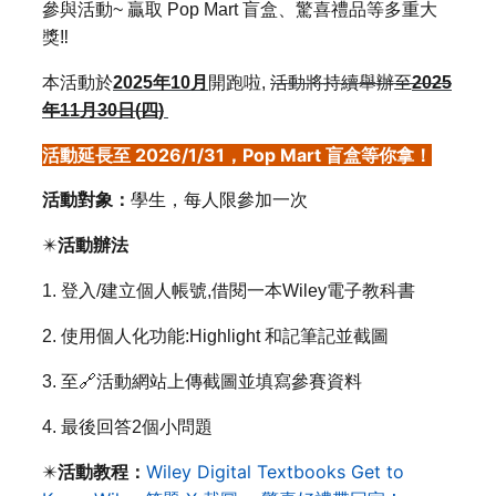
參與活動~ 贏取
Pop Mart
盲盒、驚喜禮品等多重大
獎
‼️
本活動於
2025
年
10
月
開跑啦
,
活動將持續舉辦至
2025
年
11
月
30
日
(
四
)
活動延長至 2026/1/31，Pop Mart 盲盒等你拿！
活動對象：
學生，每人限參加一次
✴️
活動辦法
1.
登入
/
建立個人帳號
,
借閱一本
Wiley
電子教科書
2.
使用個人化功能
:Highlight
和記筆記並截圖
3.
至
🔗
活動網站
上傳截圖並填寫參賽資料
4.
最後回答
2
個小問題
Wiley Digital Textbooks Get to
✴️
活動教程：