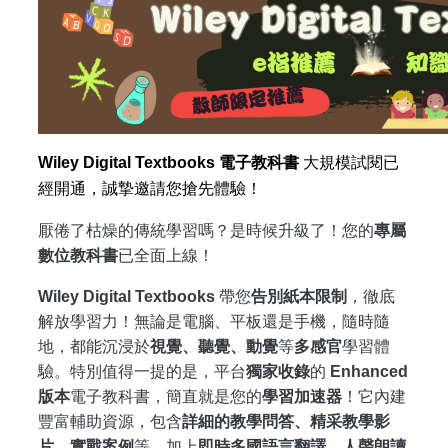
Wiley Digital Textbooks
電子教科書
大規模試閱已
經開通，誠摯邀請您搶先體驗！
厭倦了枯燥的傳統學習嗎？是時候升級了！您的
專屬
數位教科書
已全面上線！
Wiley Digital Textbooks
帶您
告別紙本限制
，徹底
解放學習力！無論是電腦、平板還是手機，隨時隨
地，都能沉浸於
視覺、聽覺、動覺
等
多感官
學習體
驗。特別值得一提的是，平台
獨家收錄
的
Enhanced
版本
電子教科書，簡直就是您的
學習加速器
！它內建
豐富輔助資源，包含
詳細的教學
問答、精采教學影
片、實戰案例
等。加上
即時多國語言翻譯、人聲朗讀