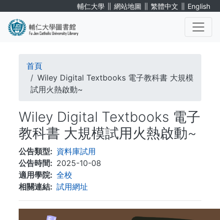
移
∥
∥
∥
輔仁大學
網站地圖
繁體中文
English
至
主
內
. . .
容
導
首頁
航
Wiley Digital Textbooks 電子教科書 大規模
試用火熱啟動~
連
Wiley Digital Textbooks 電子
結
教科書 大規模試用火熱啟動~
公告類型
資料庫試用
公告時間
2025-10-08
適用學院
全校
相關連結
試用網址