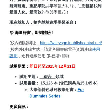
隨聽隨走、重點筆記共享
等強大功能，助您
輕鬆找到
最個人化、最高效
的教與學模式！
現在就加入，搶先體驗這場學習革命！
📚
海量好書，即刻體驗！
(
校內)連線網址：
https://wileysgp.ipublishcentral.net/
(校內外)連線方式：請參考圖書館電子資源連線
使用
說明
，進行連線使用 (與已購相同)
試用期限：
即日起至2025年12月31日
試用主題：
綜合
領域
試用書量：
15,126
本 (含已購共為15,145本)
大學部特色系列教學用書：
For
Dummies Series
更多資訊：