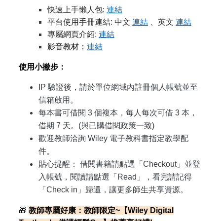
快速上手懶人包:
連結
平台使用手冊連結: 中文
連結
、英文
連結
專屬網頁介紹:
連結
影音教材：
連結
使用小撇步：
IP
驗證後，請於單位網域內註冊個人帳號並至
信箱啟用。
每本書可借閱 3 個複本，每人每次可借 3 本，
借期 7 天。(與已購借閱政策一致)
歡迎教師洽詢 Wiley 電子教科書指定教學配
件。
貼心提醒： 借閱書籍請點選「Checkout」並登
入帳號，閱讀請點選「Read」，看完請記得
「Check in」歸還，讓更多師生共享資源。
🎁
教師專屬好康：教師限定~【Wiley Digital