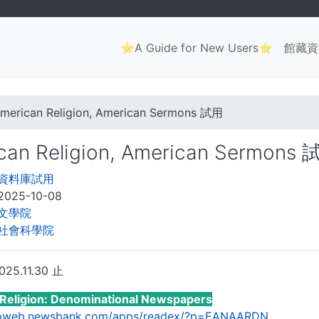
Main
⭐A Guide for New Users⭐
館藏資
navigation
. . .
merican Religion, American Sermons 試用
can Religion, American Sermons
資料庫試用
2025-10-08
文學院
社會科學院
5.11.30 止
Religion: Denominational Newspapers
nfoweb.newsbank.com/apps/readex/?p=EANAARDN