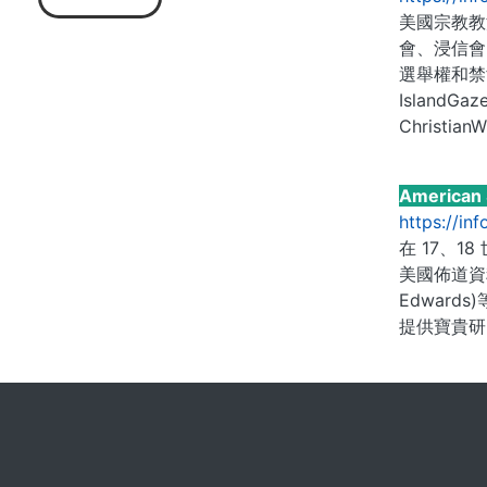
美國宗教教
會、浸信會
選舉權和禁酒運
IslandGaz
Christian
American 
https://i
在 17、
美國佈道資料庫
Edwar
提供寶貴研