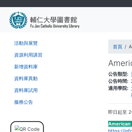
移
至
主
內
容
導
活動與展覽
首頁
A
航
資源利用講習
Ameri
連
新增資料庫
公告類型
結
資料庫異動
公告時間
適用學院
資料庫試用
服務公告
即日起至 202
American 
https://i