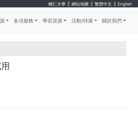
∥
∥
∥
輔仁大學
網站地圖
繁體中文
English
源
各項服務
學習資源
活動/特展
關於我們
 試用